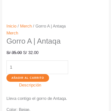
Inicio
/
Merch
/ Gorro A | Antaqa
Merch
Gorro A | Antaqa
El
El
S/
35.00
S/
32.00
precio
precio
Gorro
original
actual
A
era:
es:
|
AÑADIR AL CARRITO
S/ 35.00.
S/ 32.00.
Antaqa
Descripción
cantidad
Lleva contigo el gorro de Antaqa.
Color: Beige.