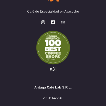
la
Café de Especialidad en Ayacucho
pág
de
pro
Antaqa Café Lab S.R.L.
20611645849