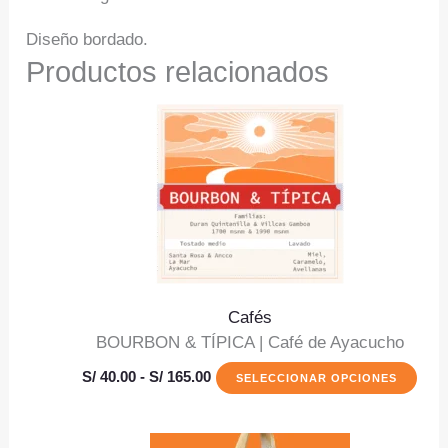
Diseño bordado.
Productos relacionados
Cafés
BOURBON & TÍPICA | Café de Ayacucho
Rango
Est
S/
40.00
-
S/
165.00
SELECCIONAR OPCIONES
de
pro
precios:
desde
tien
S/ 40.00